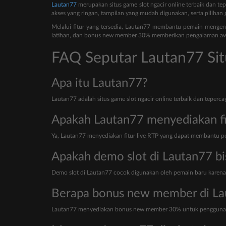
Lautan77
merupakan situs game slot ngacir online terbaik dan 
akses yang ringan, tampilan yang mudah digunakan, serta pilihan 
Melalui fitur yang tersedia, Lautan77 membantu pemain menge
latihan, dan bonus new member 30% memberikan pengalaman awal
FAQ Seputar Lautan77 Sit
Apa itu Lautan77?
Lautan77 adalah situs game slot ngacir online terbaik dan teper
Apakah Lautan77 menyediakan fi
Ya, Lautan77 menyediakan fitur live RTP yang dapat membantu p
Apakah demo slot di Lautan77 bi
Demo slot di Lautan77 cocok digunakan oleh pemain baru karen
Berapa bonus new member di La
Lautan77 menyediakan bonus new member 30% untuk pengguna ba