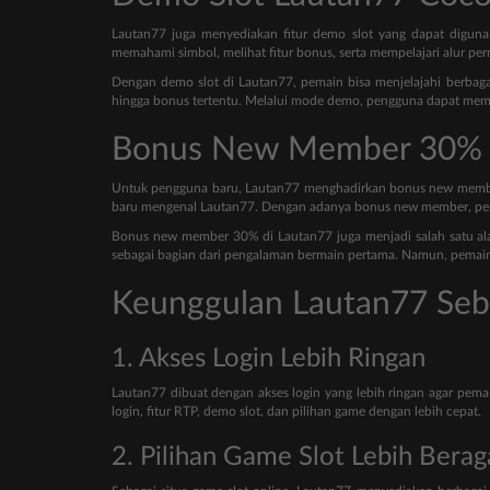
Lautan77 juga menyediakan fitur demo slot yang dapat digu
memahami simbol, melihat fitur bonus, serta mempelajari alur per
Dengan demo slot di Lautan77, pemain bisa menjelajahi berbagai j
hingga bonus tertentu. Melalui mode demo, pengguna dapat mem
Bonus New Member 30% d
Untuk pengguna baru, Lautan77 menghadirkan bonus new member 
baru mengenal Lautan77. Dengan adanya bonus new member, pengg
Bonus new member 30% di Lautan77 juga menjadi salah satu alas
sebagai bagian dari pengalaman bermain pertama. Namun, pemain 
Keunggulan Lautan77 Seba
1. Akses Login Lebih Ringan
Lautan77 dibuat dengan akses login yang lebih ringan agar p
login, fitur RTP, demo slot, dan pilihan game dengan lebih cepat.
2. Pilihan Game Slot Lebih Bera