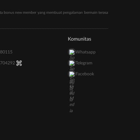
, serta bonus new member yang membuat pengalaman bermain terasa
Komunitas
80115
Whatsapp
704292
Telegram
Facebook