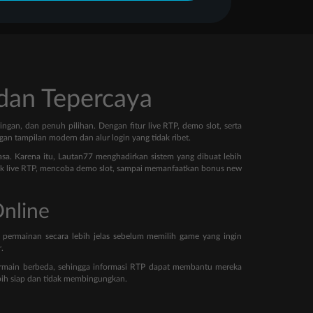
 dan Tepercaya
ngan, dan penuh pilihan. Dengan fitur live RTP, demo slot, serta
 tampilan modern dan alur login yang tidak ribet.
a. Karena itu, Lautan77 menghadirkan sistem yang dibuat lebih
cek live RTP, mencoba demo slot, sampai memanfaatkan bonus new
Online
 permainan secara lebih jelas sebelum memilih game yang ingin
.
bermain berbeda, sehingga informasi RTP dapat membantu mereka
ebih siap dan tidak membingungkan.