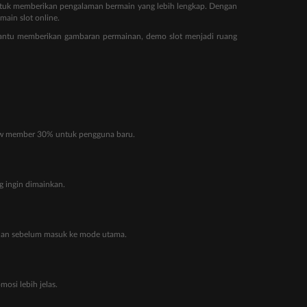
untuk memberikan pengalaman bermain yang lebih lengkap. Dengan
main slot online.
bantu memberikan gambaran permainan, demo slot menjadi ruang
s new member 30% untuk pengguna baru.
 ingin dimainkan.
inan sebelum masuk ke mode utama.
si lebih jelas.