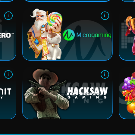
i
i
i
i