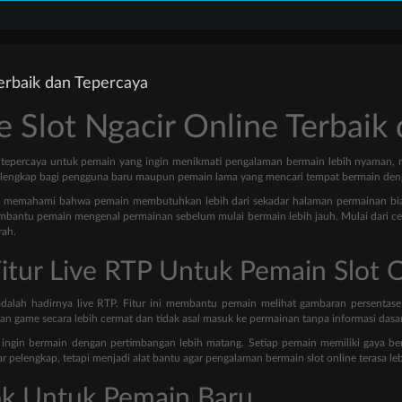
Terbaik dan Tepercaya
 Slot Ngacir Online Terbaik
n tepercaya untuk pemain yang ingin menikmati pengalaman bermain lebih nyaman, ri
engkap bagi pengguna baru maupun pemain lama yang mencari tempat bermain dengan
77 memahami bahwa pemain membutuhkan lebih dari sekadar halaman permainan bias
 membantu pemain mengenal permainan sebelum mulai bermain lebih jauh. Mulai dari 
rah.
tur Live RTP Untuk Pemain Slot 
dalah hadirnya live RTP. Fitur ini membantu pemain melihat gambaran persentase
an game secara lebih cermat dan tidak asal masuk ke permainan tanpa informasi dasar
 ingin bermain dengan pertimbangan lebih matang. Setiap pemain memiliki gaya 
ar pelengkap, tetapi menjadi alat bantu agar pengalaman bermain slot online terasa l
k Untuk Pemain Baru