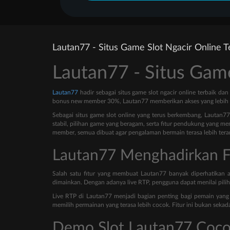
Lautan77 - Situs Game Slot Ngacir Online 
Lautan77 - Situs Game
Lautan77
hadir sebagai situs game slot ngacir online terbaik da
bonus new member 30%, Lautan77 memberikan akses yang lebih l
Sebagai situs game slot online yang terus berkembang, Lautan
stabil, pilihan game yang beragam, serta fitur pendukung yang
member, semua dibuat agar pengalaman bermain terasa lebih tera
Lautan77 Menghadirkan Fi
Salah satu fitur yang membuat Lautan77 banyak diperhatikan a
dimainkan. Dengan adanya live RTP, pengguna dapat menilai pilih
Live RTP di Lautan77 menjadi bagian penting bagi pemain yang
memilih permainan yang terasa lebih cocok. Fitur ini bukan sekad
Demo Slot Lautan77 Coco