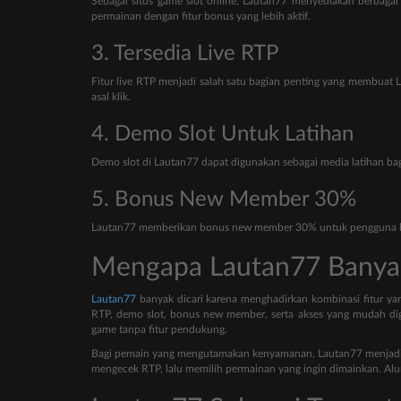
Sebagai situs game slot online, Lautan77 menyediakan berbagai
permainan dengan fitur bonus yang lebih aktif.
3. Tersedia Live RTP
Fitur live RTP menjadi salah satu bagian penting yang membuat 
asal klik.
4. Demo Slot Untuk Latihan
Demo slot di Lautan77 dapat digunakan sebagai media latihan ba
5. Bonus New Member 30%
Lautan77 memberikan bonus new member 30% untuk pengguna baru 
Mengapa Lautan77 Banyak 
Lautan77
banyak dicari karena menghadirkan kombinasi fitur ya
RTP, demo slot, bonus new member, serta akses yang mudah di
game tanpa fitur pendukung.
Bagi pemain yang mengutamakan kenyamanan, Lautan77 menjadi pi
mengecek RTP, lalu memilih permainan yang ingin dimainkan. Alu