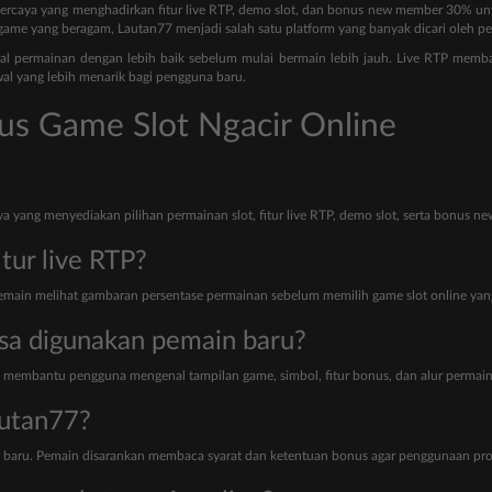
tepercaya yang menghadirkan fitur live RTP, demo slot, dan bonus new member 30% 
game yang beragam, Lautan77 menjadi salah satu platform yang banyak dicari oleh pe
nal permainan dengan lebih baik sebelum mulai bermain lebih jauh. Live RTP mem
 yang lebih menarik bagi pengguna baru.
us Game Slot Ngacir Online
caya yang menyediakan pilihan permainan slot, fitur live RTP, demo slot, serta bonu
tur live RTP?
emain melihat gambaran persentase permainan sebelum memilih game slot online yang
sa digunakan pemain baru?
a membantu pengguna mengenal tampilan game, simbol, fitur bonus, dan alur perma
utan77?
ru. Pemain disarankan membaca syarat dan ketentuan bonus agar penggunaan promo