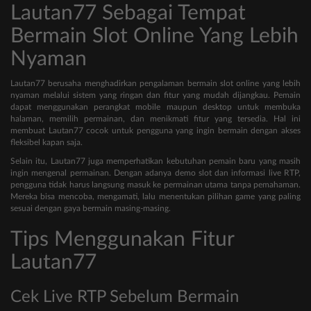
Lautan77 Sebagai Tempat
Bermain Slot Online Yang Lebih
Nyaman
Lautan77 berusaha menghadirkan pengalaman bermain slot online yang lebih
nyaman melalui sistem yang ringan dan fitur yang mudah dijangkau. Pemain
dapat menggunakan perangkat mobile maupun desktop untuk membuka
halaman, memilih permainan, dan menikmati fitur yang tersedia. Hal ini
membuat Lautan77 cocok untuk pengguna yang ingin bermain dengan akses
fleksibel kapan saja.
Selain itu, Lautan77 juga memperhatikan kebutuhan pemain baru yang masih
ingin mengenal permainan. Dengan adanya demo slot dan informasi live RTP,
pengguna tidak harus langsung masuk ke permainan utama tanpa pemahaman.
Mereka bisa mencoba, mengamati, lalu menentukan pilihan game yang paling
sesuai dengan gaya bermain masing-masing.
Tips Menggunakan Fitur
Lautan77
Cek Live RTP Sebelum Bermain