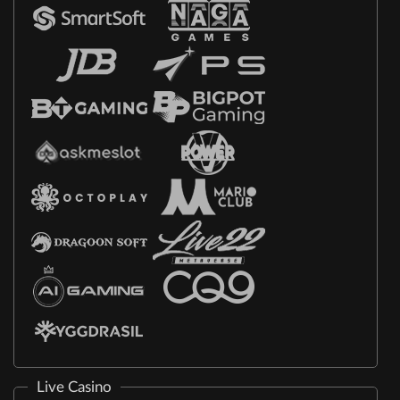
Live Casino