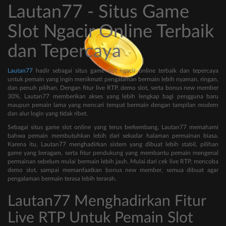
Lautan77 - Situs Game
Slot Ngacir Online Terbaik
dan Tepercaya
Lautan77
hadir sebagai situs game slot ngacir online terbaik dan tepercaya
untuk pemain yang ingin menikmati pengalaman bermain lebih nyaman, ringan,
dan penuh pilihan. Dengan fitur live RTP, demo slot, serta bonus new member
30%, Lautan77 memberikan akses yang lebih lengkap bagi pengguna baru
maupun pemain lama yang mencari tempat bermain dengan tampilan modern
dan alur login yang tidak ribet.
Sebagai situs game slot online yang terus berkembang, Lautan77 memahami
bahwa pemain membutuhkan lebih dari sekadar halaman permainan biasa.
Karena itu, Lautan77 menghadirkan sistem yang dibuat lebih stabil, pilihan
game yang beragam, serta fitur pendukung yang membantu pemain mengenal
permainan sebelum mulai bermain lebih jauh. Mulai dari cek live RTP, mencoba
demo slot, sampai memanfaatkan bonus new member, semua dibuat agar
pengalaman bermain terasa lebih terarah.
Lautan77 Menghadirkan Fitur
Live RTP Untuk Pemain Slot