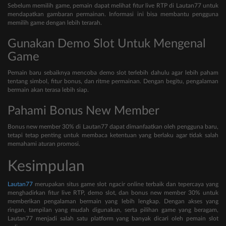
Sebelum memilih game, pemain dapat melihat fitur live RTP di Lautan77 untuk
mendapatkan gambaran permainan. Informasi ini bisa membantu pengguna
memilih game dengan lebih terarah.
Gunakan Demo Slot Untuk Mengenal
Game
Pemain baru sebaiknya mencoba demo slot terlebih dahulu agar lebih paham
tentang simbol, fitur bonus, dan ritme permainan. Dengan begitu, pengalaman
bermain akan terasa lebih siap.
Pahami Bonus New Member
Bonus new member 30% di Lautan77 dapat dimanfaatkan oleh pengguna baru,
tetapi tetap penting untuk membaca ketentuan yang berlaku agar tidak salah
memahami aturan promosi.
Kesimpulan
Lautan77
merupakan situs game slot ngacir online terbaik dan tepercaya yang
menghadirkan fitur live RTP, demo slot, dan bonus new member 30% untuk
memberikan pengalaman bermain yang lebih lengkap. Dengan akses yang
ringan, tampilan yang mudah digunakan, serta pilihan game yang beragam,
Lautan77 menjadi salah satu platform yang banyak dicari oleh pemain slot