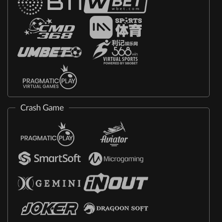
Crash Game