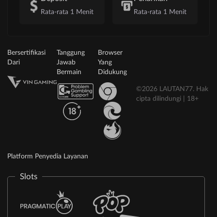
Rata-rata 1 Menit
Rata-rata 1 Menit
Bersertifikasi
Tanggung
Browser
Dari
Jawab
Yang
Bermain
Didukung
©2026 LAUTAN77. Hak
cipta dilindungi | 18+
Platform Penyedia Layanan
Slots